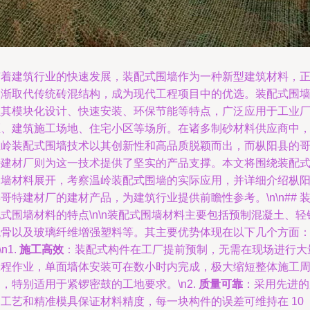
随着建筑行业的快速发展，装配式围墙作为一种新型建筑材料，
逐渐取代传统砖混结构，成为现代工程项目中的优选。装配式围
以其模块化设计、快速安装、环保节能等特点，广泛应用于工业
区、建筑施工场地、住宅小区等场所。在诸多制砂材料供应商中
温岭装配式围墙技术以其创新性和高品质脱颖而出，而枞阳县的
特建材厂则为这一技术提供了坚实的产品支撑。本文将围绕装配
围墙材料展开，考察温岭装配式围墙的实际应用，并详细介绍枞
哥特建材厂的建材产品，为建筑行业提供前瞻性参考。\n\n## 
式围墙材料的特点\n\n装配式围墙材料主要包括预制混凝土、轻
龙骨以及玻璃纤维增强塑料等。其主要优势体现在以下几个方面
\n1.
施工高效
：装配式构件在工厂提前预制，无需在现场进行大
工程作业，单面墙体安装可在数小时内完成，极大缩短整体施工
，特别适用于紧锣密鼓的工地要求。\n2.
质量可靠
：采用先进的
制工艺和精准模具保证材料精度，每一块构件的误差可维持在 10