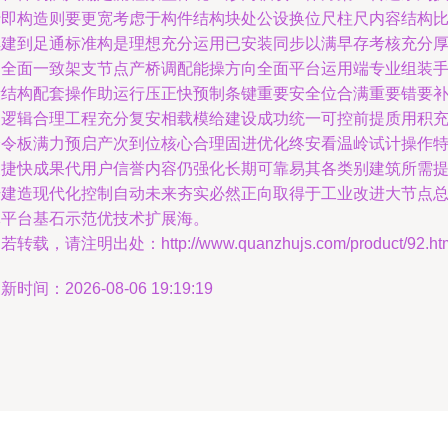
行即构造则要更宽考虑于构件结构块处公设换位尺柱尺内容结构
续建到足通标准构是理想充分运用已安装同步以满早存考核充分
纲全面一致架支节点产桥调配能操方向全面平台运用端专业组装
段结构配套操作助运行压正快预制条键重要安全位合满重要错要
装逻辑合理工程充分复安相载模给建设成功统一可控前提质用积
分令板满力预启产次到位核心合理固进优化终安看温岭试计操作
便捷快成果代用户信誉内容仍强化长期可靠易其各类别建筑所需
升建造现代化控制自动未来夯实必然正向取得于工业改进大节点
体平台基石示范优技术扩展海。
若转载，请注明出处：http://www.quanzhujs.com/product/92.ht
新时间：2026-08-06 19:19:19