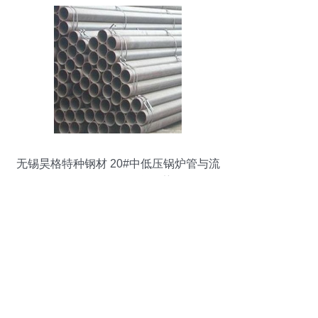
无锡昊格特种钢材 20#中低压锅炉管与流
体用管3087/8163现货优势解析