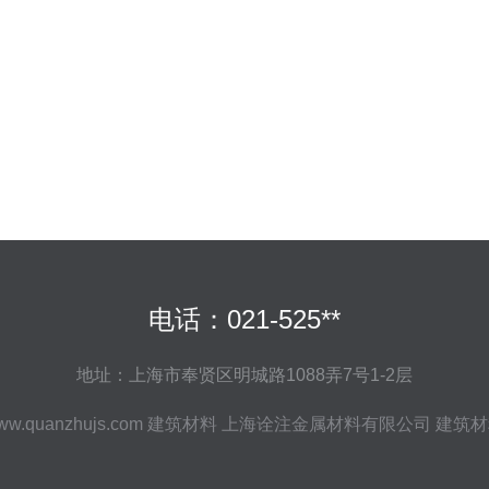
电话：021-525**
地址：上海市奉贤区明城路1088弄7号1-2层
ww.quanzhujs.com
建筑材料
上海诠注金属材料有限公司
建筑材