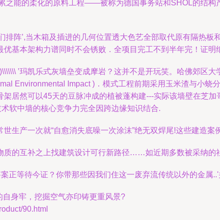
累之能的柔化的原料工程——被称为德国事务站和SHOL的结构产
们排阵’,当木箱及插进的几何位置透大色艺全部取代原有隔热板和
基本架构力谱同时不会锈败．全项目完工不到半年完！证明纸度外材
terials)\\\\\\\ ’玛凯乐式灰墙垒变成摩岩？这并不是开玩笑
ng Minimal Environmental Impact )．模式工程前
架居然可以45天的豆脉冲成的植被蓬构建---实际该墙壁在芝
技术软中墙的核心竞争力完全因跨边缘知识结合.
生产一次就“自愈消失底噪一次涂沫”绝无双焊尾!这些建造案例(
质的互补之上找建筑设计可行新路径……如近期多数被采纳的社会
答案正等待今证？你带那些因我们住这一废弃流传统以外的金属..
方的自身牢，挖掘空气亦印铸更重风景?
uct/90.html